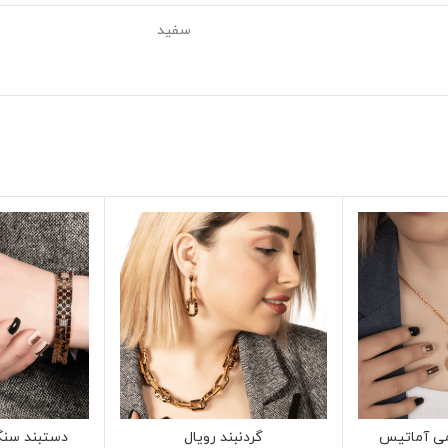
سفید
می آماتیس
گردنبند رویال
دستبند سنگ