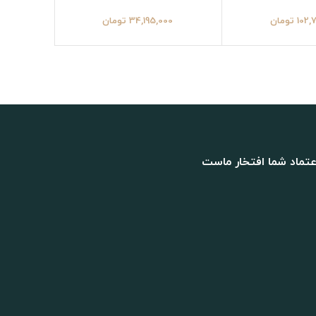
102,
تومان
34,195,000
تومان
00
عتماد شما افتخار ماست