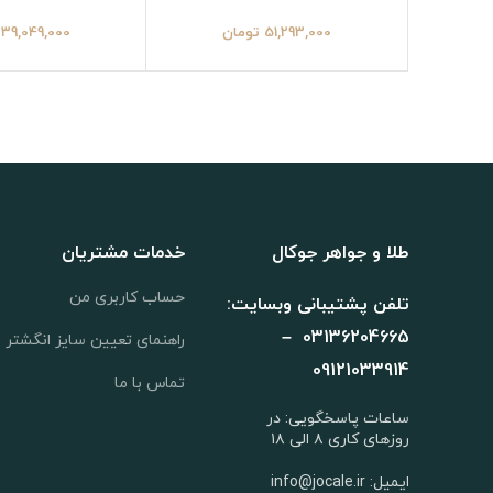
51,293,000
تومان
39,049,000
طلا و جواهر جوکال
خدمات مشتریان
حساب کاربری من
تلفن پشتیبانی وبسایت:
03136204665 –
راهنمای تعیین سایز انگشتر
09121033914
تماس با ما
ساعات پاسخگویی: در
روزهای کاری ۸ الی ۱۸
ایمیل: info@jocale.ir