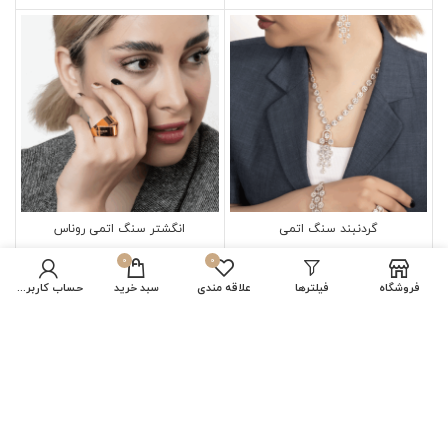
گردنبند سنگ اتمی
انگشتر سنگ اتمی روناس
0
0
133,035,000
تومان
42,571,000
تومان
فروشگاه
فیلترها
علاقه مندی
سبد خرید
حساب کاربری من