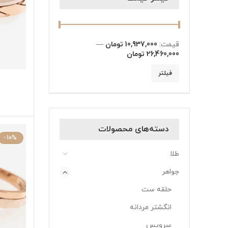
قیمت:
10,937,000 تومان
—
26,460,000 تومان
فیلتر
پ
دسته‌های محصولات
-10%
طلا
جواهر
حلقه ست
انگشتر مردانه
سرویس