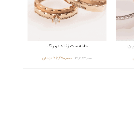
یان
حلقه ست زنانه دو رنگ
26,460,000
تومان
29,383,000