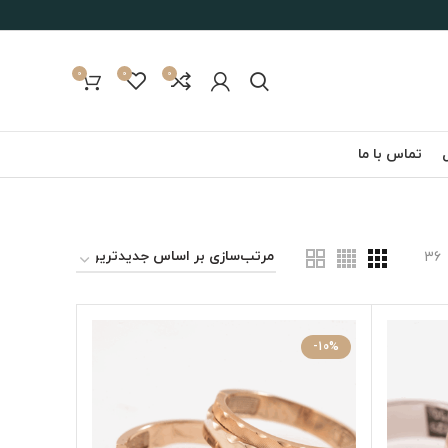
0
0
0
تماس با ما
36
-10%