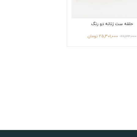
حلقه ست زنانه دو رنگ
25,301,000
تومان
28,123,000