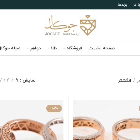
 ما
برندها
صفحه نخست
فروشگاه
طلا
جواهر
مجله جوکال
نمایش
9
24
ر
انگشتر
-10%