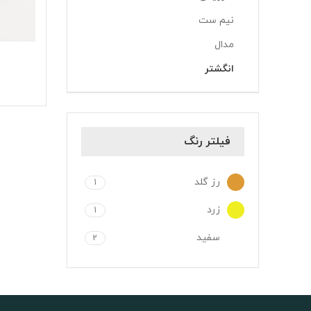
نیم ست
مدال
انگشتر
فیلتر رنگ
رز گلد
1
زرد
1
سفید
2