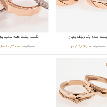
شت حلقه یک ردیف برلیان
انگشتر پشت حلقه سفید برل
11,794,000
تومان
10,937,000
تومان
12,146,000
13,104,000