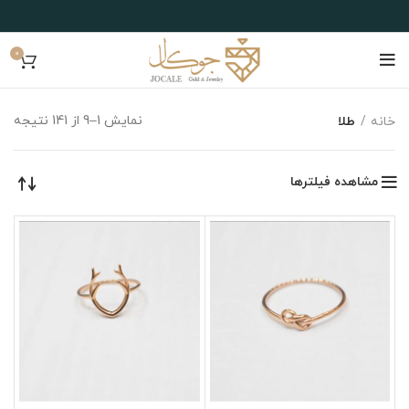
0
نمایش 1–9 از 141 نتیجه
خانه
طلا
مشاهده فیلترها