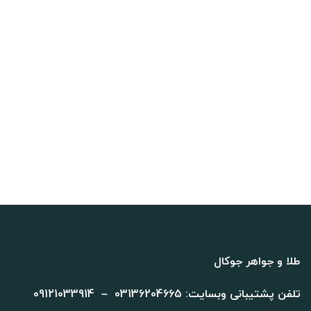
طلا و جواهر جوکال
تلفن پشتیبانی وبسایت: 03136204665 – 09121033914