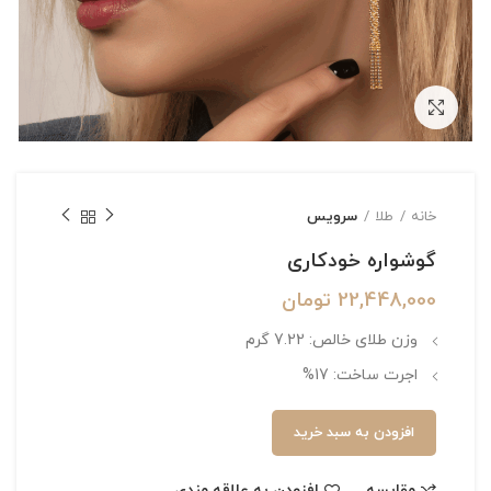
بزرگنمایی تصویر
خانه
طلا
سرویس
گوشواره خودکاری
22,448,000
تومان
وزن طلای خالص: 7.22 گرم
اجرت ساخت: 17%
افزودن به سبد خرید
مقایسه
افزودن به علاقه مندی