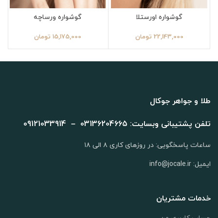
گوشواره اورستلا
گوشواره ورساچه
22,143,000
تومان
15,175,000
تومان
طلا و جواهر جوکال
تلفن پشتیبانی وبسایت: 03136204665 – 09121033914
ساعات پاسخگویی: در روزهای کاری ۸ الی ۱۸
ایمیل: info@jocale.ir
خدمات مشتریان