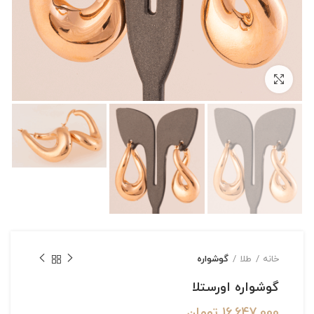
بزرگنمایی تصویر
خانه
طلا
گوشواره
گوشواره اورستلا
16,647,000
تومان