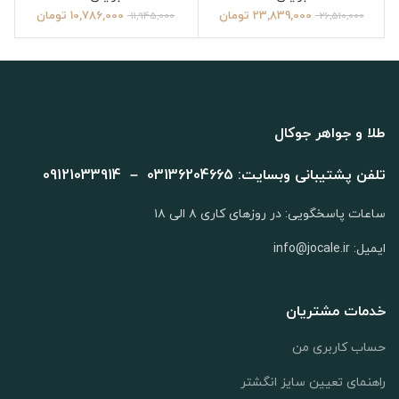
23,839,000
تومان
10,786,000
تومان
11,945,000
26,510,000
طلا و جواهر جوکال
تلفن پشتیبانی وبسایت: 03136204665 – 09121033914
ساعات پاسخگویی: در روزهای کاری ۸ الی ۱۸
ایمیل: info@jocale.ir
خدمات مشتریان
حساب کاربری من
راهنمای تعیین سایز انگشتر