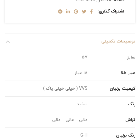
دسته:
انگشتر
,
حلقه ست
اشتراک گذاری
توضیحات تکمیلی
سایز
57
عیار طلا
18 عیار
کیفیت برلیان
VVS ( خیلی خیلی پاک )
رنگ
سفید
تراش
عالی – عالی – عالی
رنگ برلیان
G-H