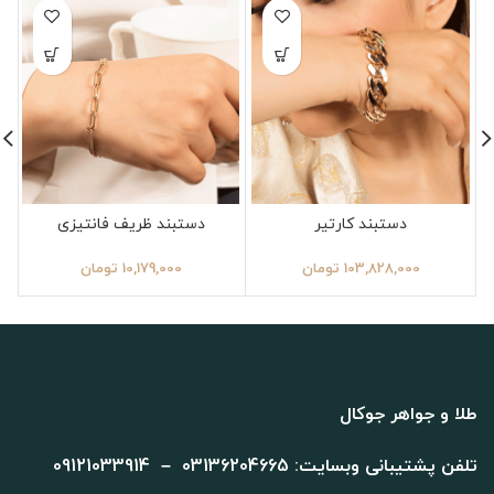
دستبند کارتیر
دستبند ظریف فانتیزی
103,828,000
تومان
10,179,000
تومان
طلا و جواهر جوکال
تلفن پشتیبانی وبسایت: 03136204665 – 09121033914