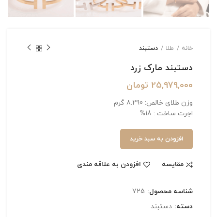
خانه
طلا
دستبند
دستبند مارک زرد
25,979,000
تومان
وزن طلای خالص: 8.290 گرم
اجرت ساخت : 18%
افزودن به سبد خرید
مقایسه
افزودن به علاقه مندی
شناسه محصول:
725
دسته:
دستبند