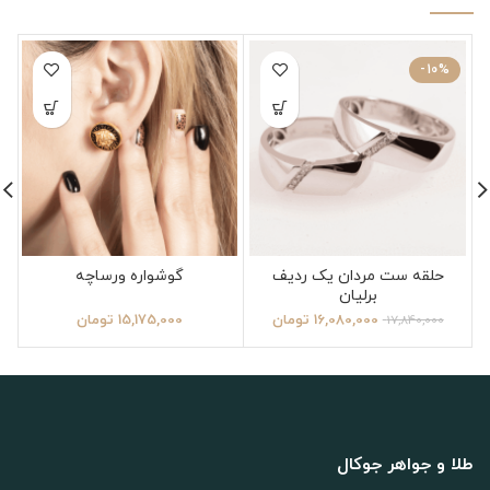
-10%
حلقه ست مردان یک ردیف
گوشواره ورساچه
برلیان
16,080,000
تومان
15,175,000
تومان
17,840,000
طلا و جواهر جوکال