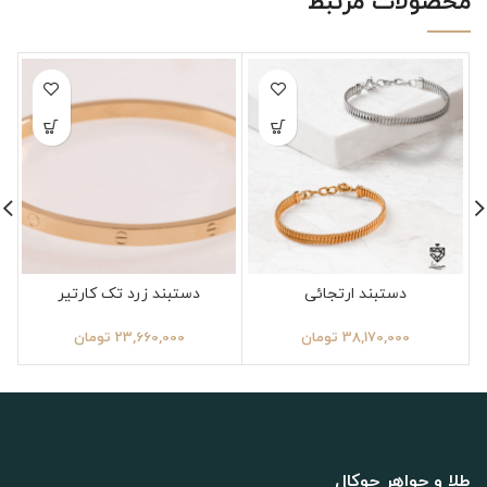
محصولات مرتبط
دستبند ارتجائی
دستبند زرد تک کارتیر
38,170,000
تومان
23,660,000
تومان
طلا و جواهر جوکال