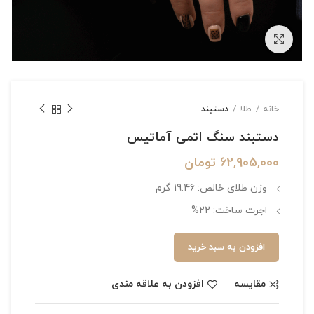
بزرگنمایی تصویر
خانه
طلا
دستبند
دستبند سنگ اتمی آماتیس
62,905,000
تومان
وزن طلای خالص: 19.46 گرم
اجرت ساخت: 22%
افزودن به سبد خرید
مقایسه
افزودن به علاقه مندی