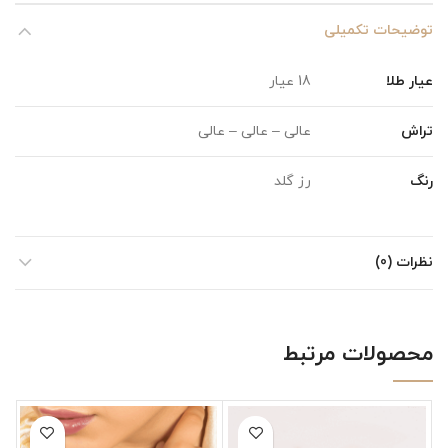
توضیحات تکمیلی
عیار طلا
18 عیار
تراش
عالی – عالی – عالی
رنگ
رز گلد
نظرات (0)
محصولات مرتبط