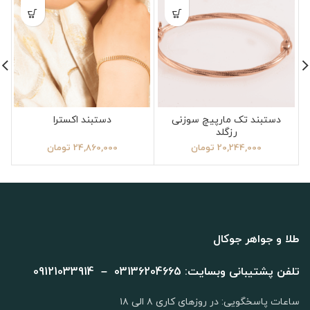
دستبند تک مارپیچ سوزنی
دستبند اکسترا
رزگلد
20,244,000
تومان
24,860,000
تومان
طلا و جواهر جوکال
تلفن پشتیبانی وبسایت: 03136204665 – 09121033914
ساعات پاسخگویی: در روزهای کاری ۸ الی ۱۸