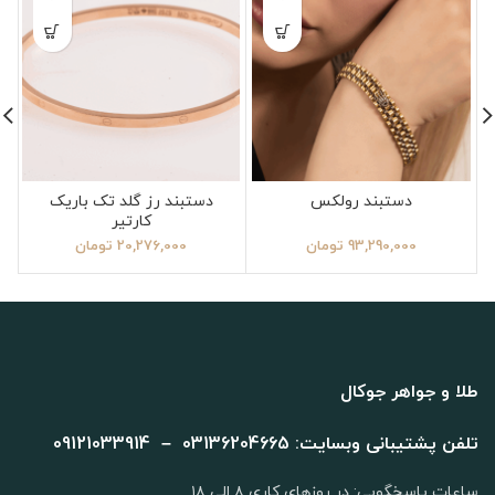
دستبند رولکس
دستبند رز گلد تک باریک
کارتیر
93,290,000
تومان
20,276,000
تومان
طلا و جواهر جوکال
تلفن پشتیبانی وبسایت: 03136204665 – 09121033914
ساعات پاسخگویی: در روزهای کاری ۸ الی ۱۸