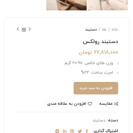
خانه
طلا
دستبند
دستبند رولکس
67,818,000
تومان
وزن طلای خالص: 20.98 گرم
اجرت ساخت: 22%
افزودن به سبد خرید
مقایسه
افزودن به علاقه مندی
دسته:
دستبند
اشتراک گذاری