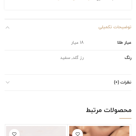
توضیحات تکمیلی
عیار طلا
18 عیار
رنگ
رز گلد, سفید
نظرات (0)
محصولات مرتبط