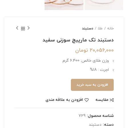
خانه
طلا
دستبند
دستبند تک مارپیچ سوزنی سفید
20,056,000
تومان
وزن طلای خالص: 6.400 گرم
اجرت : 18%
افزودن به سبد خرید
مقایسه
افزودن به علاقه مندی
شناسه محصول:
729
دسته:
دستبند