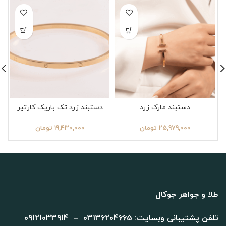
دستبند مارک زرد
دستبند زرد تک باریک کارتیر
25,979,000
تومان
19,430,000
تومان
طلا و جواهر جوکال
تلفن پشتیبانی وبسایت: 03136204665 – 09121033914