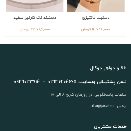
دستبند فانتیزی
دستبند تک کارتیر سفید
14,744,000
تومان
23,786,000
تومان
طلا و جواهر جوکال
تلفن پشتیبانی وبسایت: 03136204665 – 09121033914
ساعات پاسخگویی: در روزهای کاری ۸ الی ۱۸
ایمیل: info@jocale.ir
خدمات مشتریان