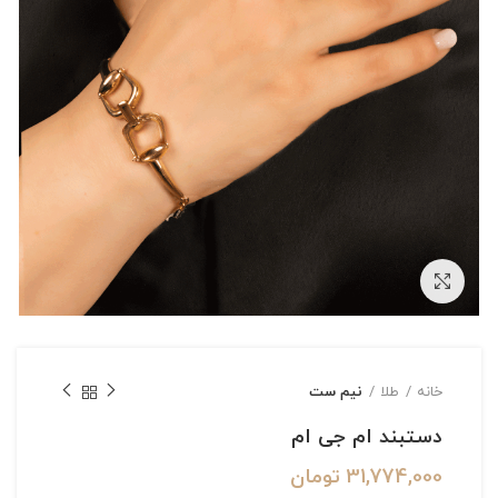
بزرگنمایی تصویر
خانه
طلا
نیم ست
دستبند ام جی ام
31,774,000
تومان