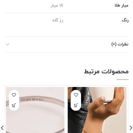
عیار طلا
18 عیار
رنگ
رز گلد
نظرات (0)
محصولات مرتبط