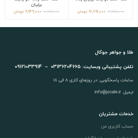
برلیان
17,791,000
تومان
9,929,000
تومان
10,987,000
19,757,000
طلا و جواهر جوکال
تلفن پشتیبانی وبسایت: 03136204665 – 09121033914
ساعات پاسخگویی: در روزهای کاری ۸ الی ۱۸
ایمیل: info@jocale.ir
خدمات مشتریان
حساب کاربری من