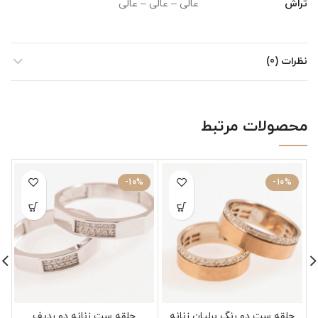
تراش
عالی – عالی – عالی
نظرات (0)
محصولات مرتبط
-10%
-10%
حلقه ست دو رنگ برلیان زنانه
حلقه ست زنانه دو ردیف