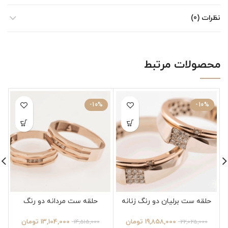
نظرات (0)
محصولات مرتبط
-10%
-10%
حلقه ست برلیان دو رنگ زنانه
حلقه ست مردانه دو رنگ
19,858,000
تومان
13,104,000
تومان
14,515,000
22,025,000