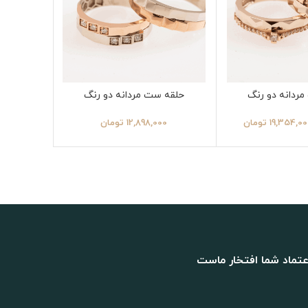
ردانه دو رنگ
حلقه ست مردانه دو رنگ
حلقه 
19,354,00
تومان
12,898,000
تومان
051,000
عتماد شما افتخار ماست