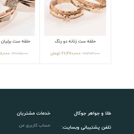
حلقه ست زنانه دو رنگ
حلقه ست برلیان د
26,460,000
تومان
58,000
22,025,000
29,383,000
طلا و جواهر جوکال
خدمات مشتریان
حساب کاربری من
تلفن پشتیبانی وبسایت: