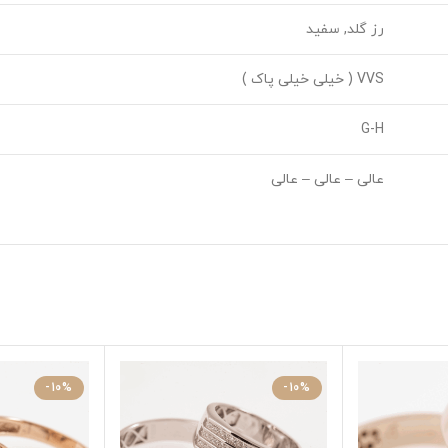
رز گلد, سفید
VVS ( خیلی خیلی پاک )
G-H
عالی – عالی – عالی
-10%
-10%