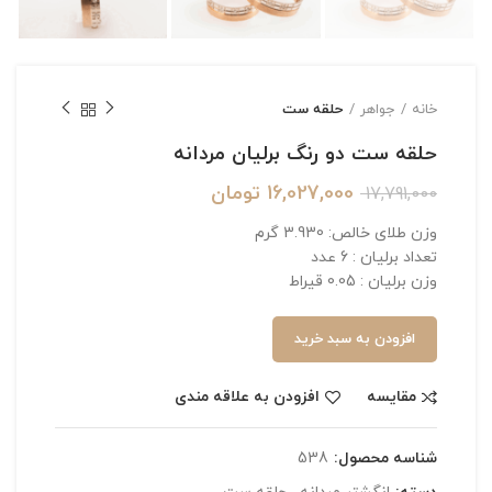
خانه
جواهر
حلقه ست
حلقه ست دو رنگ برلیان مردانه
16,027,000
تومان
17,791,000
وزن طلای خالص: 3.930 گرم
تعداد برلیان : 6 عدد
وزن برلیان : 0.05 قیراط
افزودن به سبد خرید
مقایسه
افزودن به علاقه مندی
شناسه محصول:
538