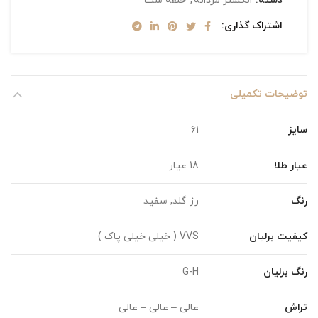
دسته:
انگشتر مردانه
,
حلقه ست
اشتراک گذاری
توضیحات تکمیلی
سایز
61
عیار طلا
18 عیار
رنگ
رز گلد, سفید
کیفیت برلیان
VVS ( خیلی خیلی پاک )
رنگ برلیان
G-H
تراش
عالی – عالی – عالی