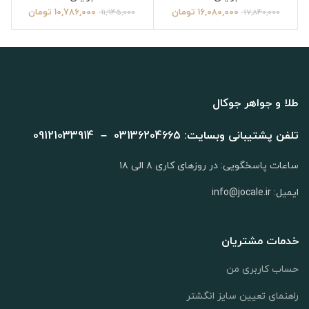
16,080,000
تومان
10,786,000
تومان
11,945,000
17,840,000
طلا و جواهر جوکال
تلفن پشتیبانی وبسایت: 03136204665 – 09121033914
ساعات پاسخگویی: در روزهای کاری ۸ الی ۱۸
ایمیل: info@jocale.ir
خدمات مشتریان
حساب کاربری من
راهنمای تعیین سایز انگشتر