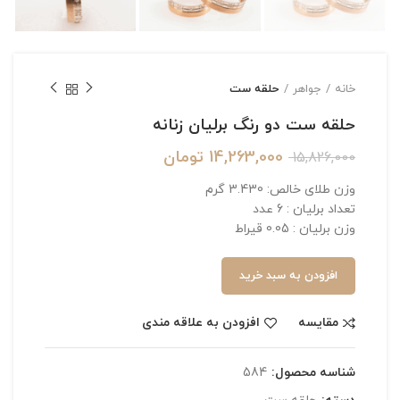
خانه
جواهر
حلقه ست
حلقه ست دو رنگ برلیان زنانه
14,263,000
تومان
15,826,000
وزن طلای خالص: 3.430 گرم
تعداد برلیان : 6 عدد
وزن برلیان : 0.05 قیراط
افزودن به سبد خرید
مقایسه
افزودن به علاقه مندی
شناسه محصول:
584