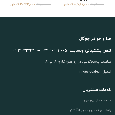
10,786,000
تومان
20,412,000
تومان
22,680,000
11,945,000
طلا و جواهر جوکال
تلفن پشتیبانی وبسایت: 03136204665 – 09121033914
ساعات پاسخگویی: در روزهای کاری ۸ الی ۱۸
ایمیل: info@jocale.ir
خدمات مشتریان
حساب کاربری من
راهنمای تعیین سایز انگشتر