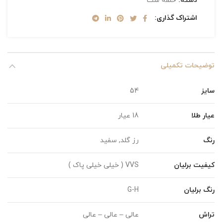
دسته:
حلقه ست
اشتراک گذاری
توضیحات تکمیلی
سایز
54
عیار طلا
18 عیار
رنگ
رز گلد, سفید
کیفیت برلیان
VVS ( خیلی خیلی پاک )
رنگ برلیان
G-H
تراش
عالی – عالی – عالی