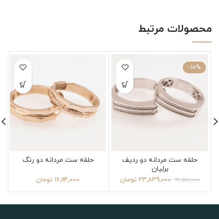
محصولات مرتبط
-10%
حلقه ست مردانه دو ردیف
حلقه ست مردانه دو رنگ
برلیان
23,839,000
تومان
16,114,000
تومان
26,510,000