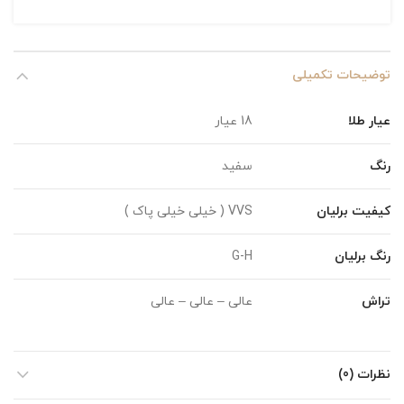
توضیحات تکمیلی
عیار طلا
18 عیار
رنگ
سفید
کیفیت برلیان
VVS ( خیلی خیلی پاک )
رنگ برلیان
G-H
تراش
عالی – عالی – عالی
نظرات (0)