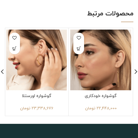
محصولات مرتبط
گوشواره خودکاری
گوشواره اورستلا
22,448,000
تومان
23,338,676
تومان