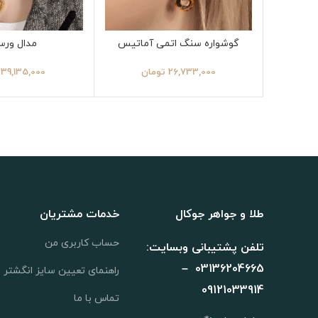
گوشواره سنگ اتمی آماتیس
مدال ورس
26,733,000
تومان
39,135,000
طلا و جواهر جوکال
خدمات مشتریان
حساب کاربری من
تلفن پشتیبانی وبسایت:
03136204665 –
راهنمای تعیین سایز انگشتر
09121033914
تماس با ما