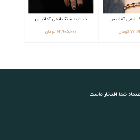
 اتمی آماتیس
دستبند سنگ اتمی آماتیس
73,7
تومان
62,905,000
تومان
00
عتماد شما افتخار ماست