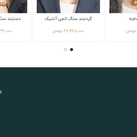
اچه
گردنبند سنگ اتمی آنتیک
دستبند سنگ
تومان
27,328,000
تومان
33,000
ا