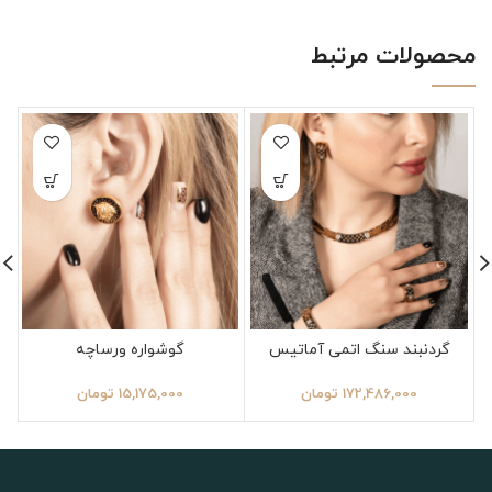
محصولات مرتبط
گردنبند سنگ اتمی آماتیس
گوشواره ورساچه
172,486,000
تومان
15,175,000
تومان