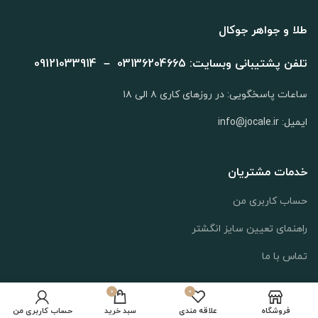
طلا و جواهر جوکال
تلفن پشتیبانی وبسایت: 03136204665 – 09121033914
ساعات پاسخگویی: در روزهای کاری ۸ الی ۱۸
ایمیل: info@jocale.ir
خدمات مشتریان
حساب کاربری من
راهنمای تعیین سایز انگشتر
تماس با ما
0
0
افزودن به سبد خرید
فروشگاه
علاقه مندی
سبد خرید
حساب کاربری من