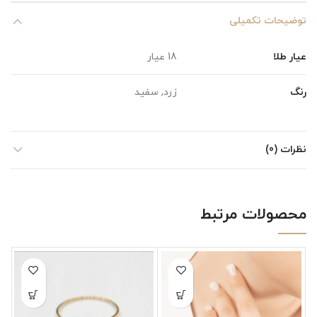
توضیحات تکمیلی
عیار طلا
18 عیار
رنگ
زرد, سفید
نظرات (0)
محصولات مرتبط