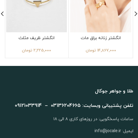
انگشتر زنانه براق مات
انگشتر ظریف مثلث
14,867,000
تومان
2,225,000
تومان
طلا و جواهر جوکال
تلفن پشتیبانی وبسایت: 03136204665 – 09121033914
ساعات پاسخگویی: در روزهای کاری ۸ الی ۱۸
ایمیل: info@jocale.ir