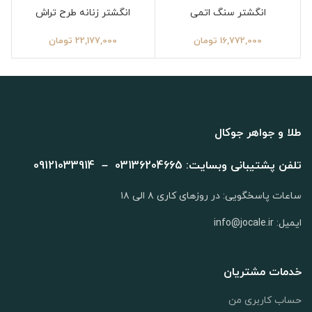
انگشتر سنگ اتمی
انگشتر زنانه طرح تراش
16,772,000
تومان
22,177,000
تومان
طلا و جواهر جوکال
تلفن پشتیبانی وبسایت: 03136204665 – 09121033914
ساعات پاسخگویی: در روزهای کاری ۸ الی ۱۸
ایمیل: info@jocale.ir
خدمات مشتریان
حساب کاربری من