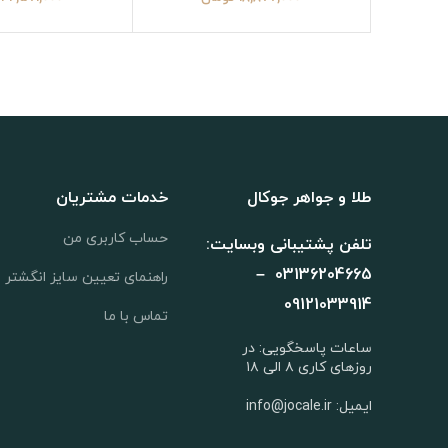
طلا و جواهر جوکال
خدمات مشتریان
حساب کاربری من
تلفن پشتیبانی وبسایت:
03136204665 –
راهنمای تعیین سایز انگشتر
09121033914
تماس با ما
ساعات پاسخگویی: در
روزهای کاری ۸ الی ۱۸
ایمیل: info@jocale.ir