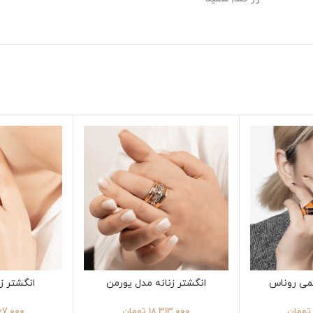
می روناس
انگشتر زنانه مدل یورمن
انگشتر زن
تومان
18,313,000
تومان
67,000