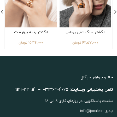
انگشتر سنگ اتمی روناس
انگشتر زنانه براق مات
42,571,000
تومان
15,361,000
تومان
طلا و جواهر جوکال
تلفن پشتیبانی وبسایت: 03136204665 – 09121033914
ساعات پاسخگویی: در روزهای کاری ۸ الی ۱۸
ایمیل: info@jocale.ir