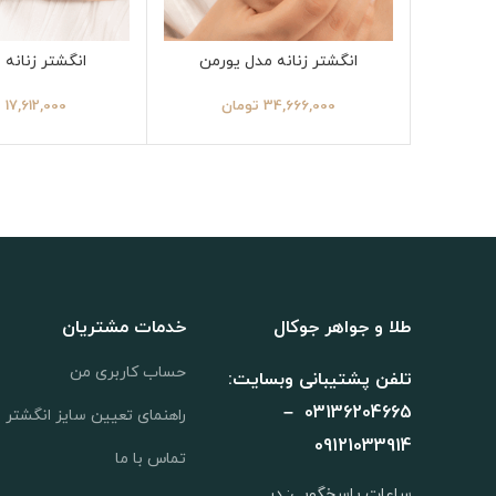
انگشتر زنانه مدل یورمن
انگشتر زنانه 
34,666,000
تومان
17,612,000
ت
طلا و جواهر جوکال
خدمات مشتریان
حساب کاربری من
تلفن پشتیبانی وبسایت:
03136204665 –
راهنمای تعیین سایز انگشتر
09121033914
تماس با ما
ساعات پاسخگویی: در