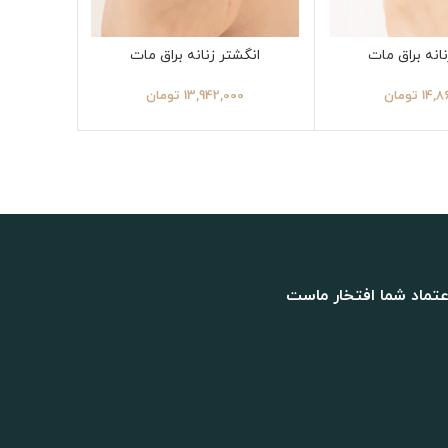
انه براق مات
انگشتر زنانه براق مات
انگشت
14,8
تومان
13,942,000
تومان
00
عتماد شما افتخار ماست