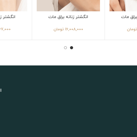
براق مات
انگشتر زنانه براق مات
انگشتر زن
ومان
16,008,000
تومان
67,000
ا