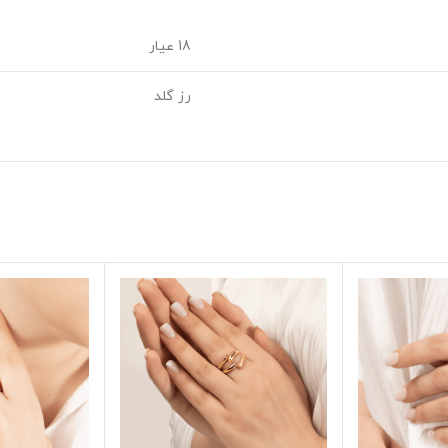
18 عیار
رز گلد