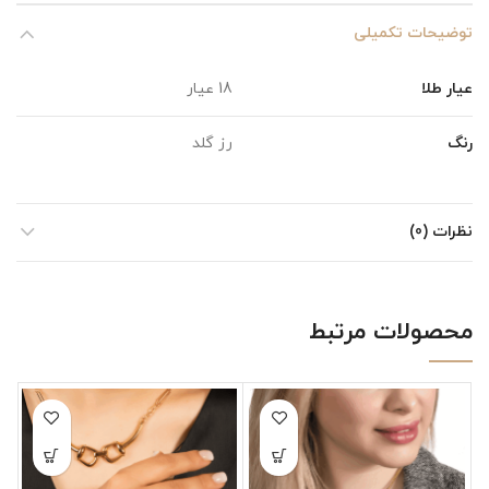
توضیحات تکمیلی
عیار طلا
18 عیار
رنگ
رز گلد
نظرات (0)
محصولات مرتبط