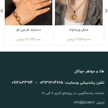
مدال ورساچه
دستبند ام جی ام
39,135,000
تومان
31,774,000
تومان
طلا و جواهر جوکال
تلفن پشتیبانی وبسایت: 03136204665 – 09121033914
ساعات پاسخگویی: در روزهای کاری ۸ الی ۱۸
ایمیل: info@jocale.ir